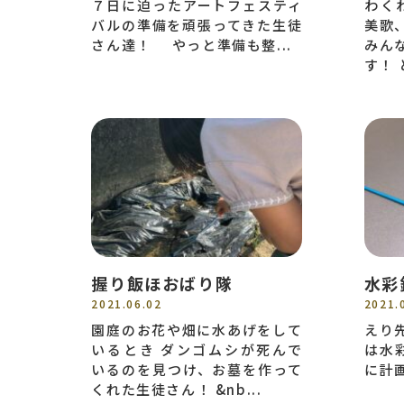
７日に迫ったアートフェスティ
わく
バルの準備を頑張ってきた生徒
美歌
さん達！ やっと準備も整...
みん
す！ 
握り飯ほおばり隊
水彩
2021.06.02
2021.
園庭のお花や畑に水あげをして
えり
いるとき ダンゴムシが死んで
は水
いるのを見つけ、お墓を作って
に計画
くれた生徒さん！ &nb...