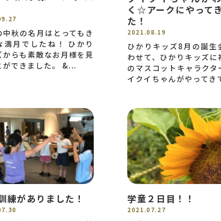
く☆アークにやって
09.27
た！
の中秋の名月はとってもき
2021.08.19
な満月でしたね！ ひかり
ひかりキッズ8月の誕生
ズからも素敵なお月様を見
わせて、ひかりキッズに
ができました。 &...
のマスコットキャラクタ
イクイちゃんがやってきて.
訓練がありました！
学童２日目！！
07.30
2021.07.27