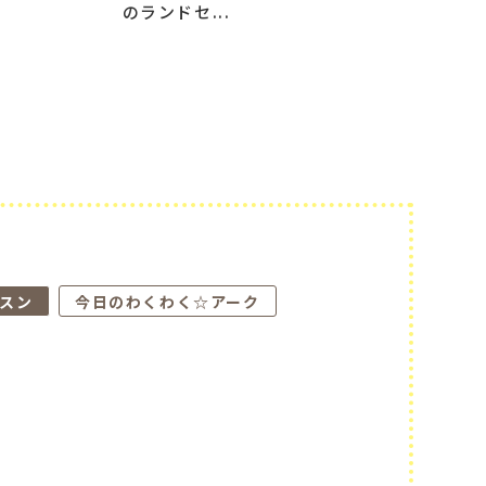
のランドセ...
スン
今日のわくわく☆アーク