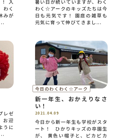
！ 入
暑い日が続いていますが、わく
、わく
わく☆アークのキッズたちは今
休みが
日も元気です！ 園庭の雑草も
..
元気に育って伸びてきまし...
今日のわくわく☆アーク
新一年生、おかえりなさ
い！
プレゼ
2021.04.09
 お迎
今日から新一年生も学校がスタ
ように
ート！ ひかりキッズの卒園生
..
が、 黄色い帽子と、ピカピカ