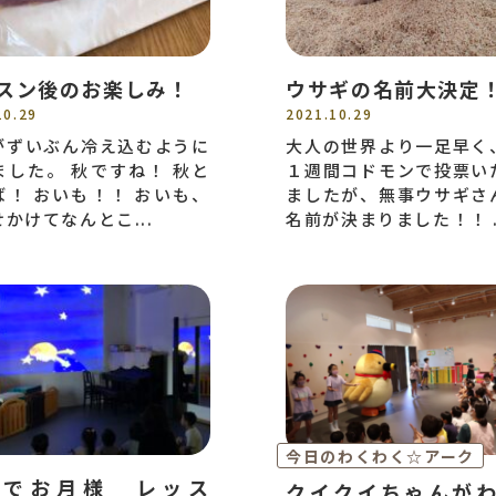
スン後のお楽しみ！
ウサギの名前大決定
10.29
2021.10.29
がずいぶん冷え込むように
大人の世界より一足早く
ました。 秋ですね！ 秋と
１週間コドモンで投票い
ば！ おいも！！ おいも、
ましたが、無事ウサギさ
かけてなんとこ...
名前が決まりました！！ .
今日のわくわく☆アーク
語でお月様 レッス
クイクイちゃんが