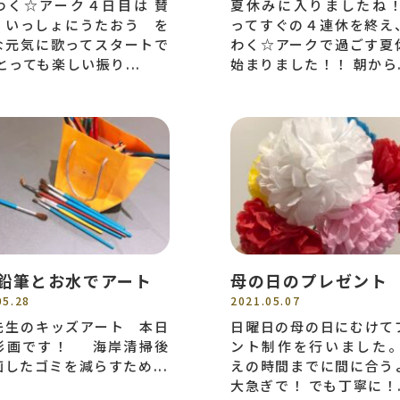
わく☆アーク４日目は 賛
夏休みに入りましたね！
、いっしょにうたおう を
ってすぐの４連休を終え
な元気に歌ってスタートで
わく☆アークで過ごす夏
とっても楽しい振り...
始まりました！！ 朝から.
鉛筆とお水でアート
母の日のプレゼント
05.28
2021.05.07
先生のキッズアート 本日
日曜日の母の日にむけて
彩画です！ 海岸清掃後
ント制作を行いました。
したゴミを減らすため...
えの時間までに間に合う
大急ぎで！ でも丁寧に！.