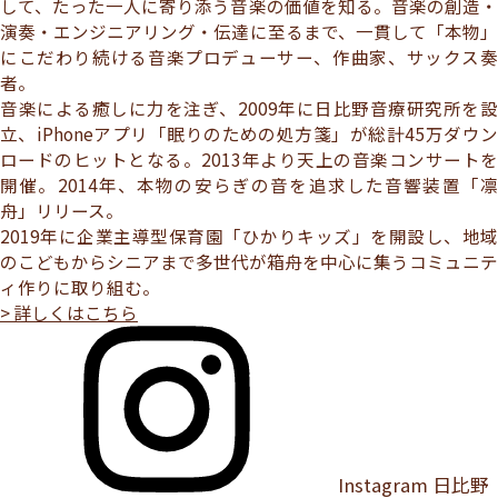
して、たった一人に寄り添う音楽の価値を知る。音楽の創造・
演奏・エンジニアリング・伝達に至るまで、一貫して「本物」
にこだわり続ける音楽プロデューサー、作曲家、サックス奏
者。
音楽による癒しに力を注ぎ、2009年に日比野音療研究所を設
立、iPhoneアプリ「眠りのための処方箋」が総計45万ダウン
ロードのヒットとなる。2013年より天上の音楽コンサートを
開催。2014年、本物の安らぎの音を追求した音響装置「凛
舟」リリース。
2019年に企業主導型保育園「ひかりキッズ」を開設し、地域
のこどもからシニアまで多世代が箱舟を中心に集うコミュニテ
ィ作りに取り組む。
> 詳しくはこちら
Instagram
日比野