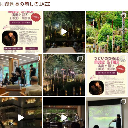
則彦園長の癒しのJAZZ