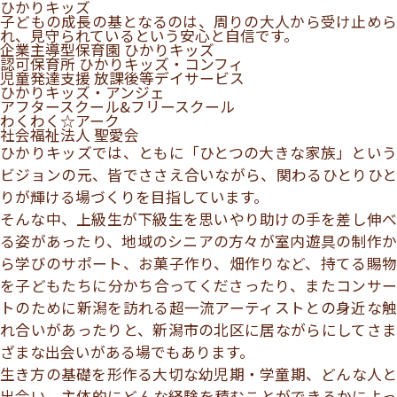
ひかりキッズ
子どもの成長の基となるのは、周りの大人から受け止めら
れ、見守られているという安心と自信です。
企業主導型保育園 ひかりキッズ
認可保育所 ひかりキッズ・コンフィ
児童発達支援 放課後等デイサービス
ひかりキッズ・アンジェ
アフタースクール&フリースクール
わくわく☆アーク
社会福祉法人 聖愛会
ひかりキッズでは、ともに「ひとつの大きな家族」という
ビジョンの元、皆でささえ合いながら、関わるひとりひと
りが輝ける場づくりを目指しています。
そんな中、上級生が下級生を思いやり助けの手を差し伸べ
る姿があったり、地域のシニアの方々が室内遊具の制作か
ら学びのサポート、お菓子作り、畑作りなど、持てる賜物
を子どもたちに分かち合ってくださったり、またコンサー
トのために新潟を訪れる超一流アーティストとの身近な触
れ合いがあったりと、新潟市の北区に居ながらにしてさま
ざまな出会いがある場でもあります。
生き方の基礎を形作る大切な幼児期・学童期、どんな人と
出会い、主体的にどんな経験を積むことができるかによっ