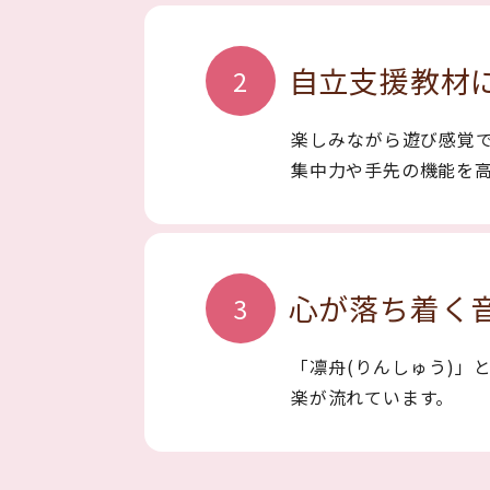
自立支援教材
2
楽しみながら遊び感覚
集中力や手先の機能を
心が落ち着く
3
「凛舟(りんしゅう)」
楽が流れています。