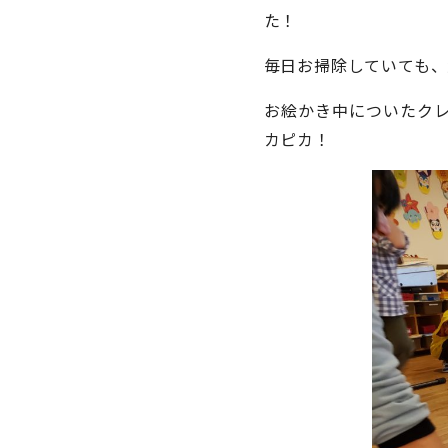
た！
毎日お掃除していても
お絵かき中についたク
カピカ！