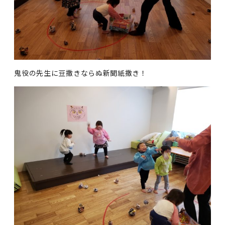
鬼役の先生に豆撒きならぬ新聞紙撒き！