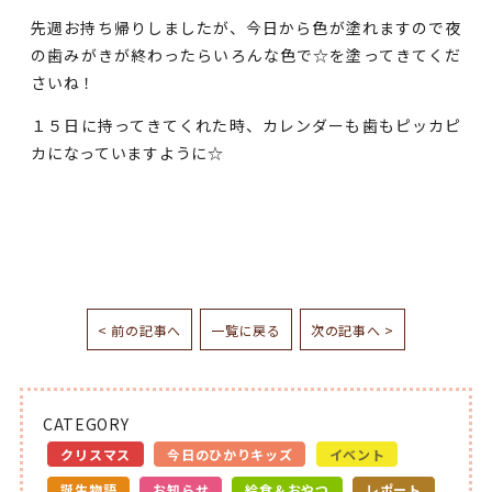
先週お持ち帰りしましたが、今日から色が塗れますので夜
の歯みがきが終わったらいろんな色で☆を塗ってきてくだ
さいね！
１５日に持ってきてくれた時、カレンダーも歯もピッカピ
カになっていますように☆
< 前の記事へ
一覧に戻る
次の記事へ >
CATEGORY
クリスマス
今日のひかりキッズ
イベント
誕生物語
お知らせ
給食＆おやつ
レポート