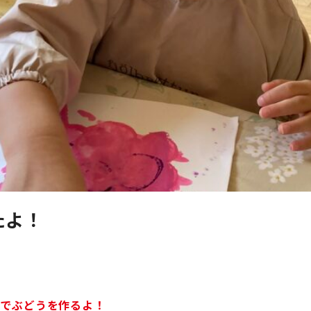
たよ！
丸でぶどうを作るよ！