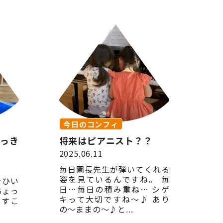
今日のコンフィ
いっき
将来はピアニスト？？
2025.06.11
毎日園長先生が弾いてくれる
姿を見ているんですね。 毎
をひい
日…毎日の積み重ね… シゲ
ちょっ
キって大切ですね〜♪ あり
はすこ
の〜ままの〜♪と...