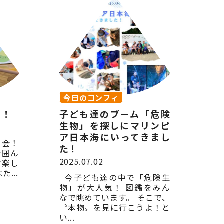
今日のコンフィ
う！
子ども達のブーム「危険
生物」を探しにマリンピ
ア日本海にいってきまし
日会！
た！
で囲ん
2025.07.02
お楽し
...
今子ども達の中で「危険生
物」が大人気！ 図鑑をみん
なで眺めています。 そこで、
〝本物〟を見に行こうよ！と
い...