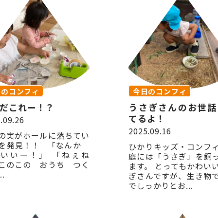
日のコンフィ
今日のコンフィ
だこれー！？
うさぎさんのお世話
てるよ！
.09.26
2025.09.16
の実がホールに落ちてい
を発見！！ 「なんか
ひかりキッズ・コンフ
いいー！」 「ねぇね
庭には「うさぎ」を飼
このこの おうち つく
ます。 とってもかわい
..
ぎさんですが、生き物
でしっかりとお...