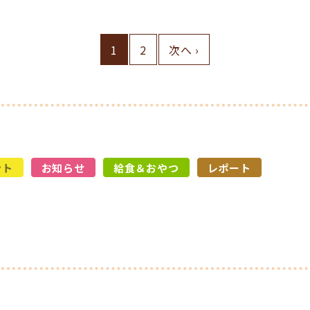
1
2
次へ ›
ント
お知らせ
給食＆おやつ
レポート