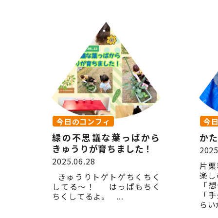
今日のコンフィ
今
緑の不思議な葉っぱから
かた
きゅうりが育ちました！
2025
2025.06.28
片栗
楽し
きゅうりトゲトゲちくちく
「想
してる〜！ はっぱもちく
「手
ちくしてるよ。 ...
らいが