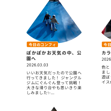
今日のコンフィ
今
ぽかぽかお天気の中、公
カラ
園へ
2026
2026.03.03
色と
まし
いいお天気だったので公園へ
遊ぼ
行ってきました！ ジャングル
イス
ジムにぐんぐん登って挑戦！
大きな滑り台やも思いきり楽
しみました✨...