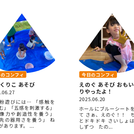
日のコンフィ
今日のコンフィ
くりこ あそび
えのぐ あそび おも
りやったよ！
.06.27
2025.06.20
粉遊びには… 「感触を
む」「五感を刺激する」
ホールにブルーシート
像力や創造性を養う」
て さぁ、えのぐ！！ 
先の器用さを養う」 ね
とドキドキ さいしょ
あります。 ...
しずつ たの...