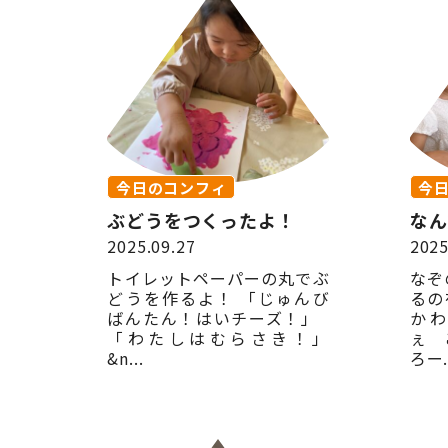
今日のコンフィ
今
ぶどうをつくったよ！
なん
2025.09.27
2025
トイレットペーパーの丸でぶ
なぞ
どうを作るよ！ 「じゅんび
るの
ばんたん！はいチーズ！」
かわ
「わたしはむらさき！」
ぇ 
&n...
ろー.