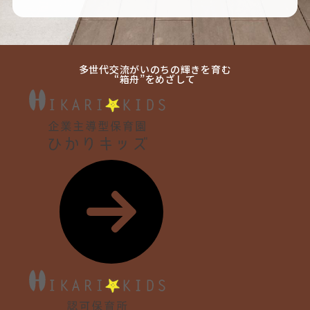
多世代交流がいのちの輝きを育む
“箱舟”をめざして