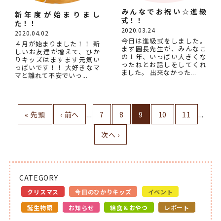
みんなでお祝い☆進級
新年度が始まりまし
式！！
た！！
2020.03.24
2020.04.02
今日は進級式をしました。
４月が始まりました！！ 新
まず園長先生が、みんなこ
しいお友達が増えて、ひか
の１年、いっぱい大きくな
りキッズはますます元気い
ったねとお話しをしてくれ
っぱいです！！ 大好きなマ
ました。 出来なかった...
マと離れて不安でいっ...
« 先頭
‹ 前へ
...
7
8
9
10
11
...
次へ ›
CATEGORY
クリスマス
今日のひかりキッズ
イベント
誕生物語
お知らせ
給食＆おやつ
レポート