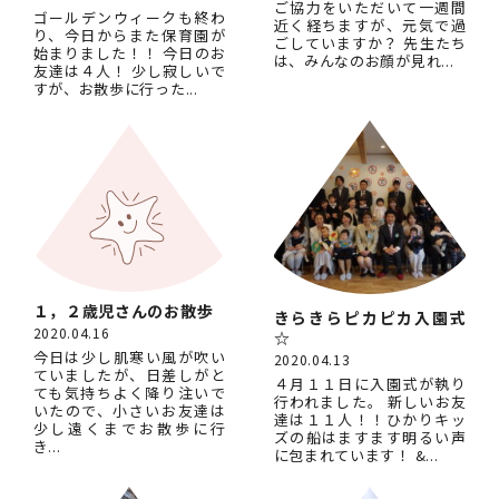
ご協力をいただいて一週間
ゴールデンウィークも終わ
近く経ちますが、元気で過
り、今日からまた保育園が
ごしていますか？ 先生たち
始まりました！！ 今日のお
は、みんなのお顔が見れ...
友達は４人！ 少し寂しいで
すが、お散歩に行った...
１，２歳児さんのお散歩
きらきらピカピカ入園式
2020.04.16
☆
今日は少し肌寒い風が吹い
2020.04.13
ていましたが、日差しがと
４月１１日に入園式が執り
ても気持ちよく降り注いで
行われました。 新しいお友
いたので、小さいお友達は
達は１１人！！ひかりキッ
少し遠くまでお散歩に行
ズの船はますます明るい声
き...
に包まれています！ &...