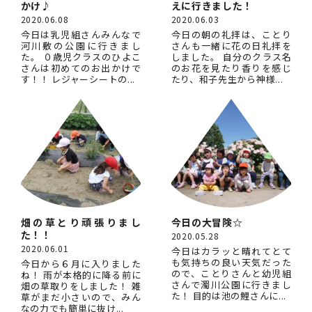
かけ♪
えに行きました！
2020.06.08
2020.06.03
今日は乳児組さんみんなで
今日の朝の礼拝は、ことり
河川敷の公園に行きまし
さんも一緒に花の日礼拝を
た。 ０歳児クラスのひよこ
しました。 自分のクラス名
さんは初めてのお出かけで
のお花を見たり香りを感じ
す！！ レジャーシートの...
たり、和子先生から神様...
畑の草とり頑張りまし
今日の大冒険☆
た！！
2020.05.28
2020.06.01
今日はカラッと晴れてとて
も気持ちの良い天気だった
今日から６月に入りました
ので、ことりさんと幼児組
ね！ 雨が本格的に降る前に
さんで濁川公園に行きまし
畑の草取りをしました！ 雑
た！ 目的は池の鯉さんに...
草がまだ小さいので、みん
なの力でも簡単に抜け...